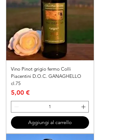
Vino Pinot grigio fermo Colli
Piacentini D.O.C. GANAGHELLO
cl.75
Prezzo
5,00 €
Aggiungi al carrello