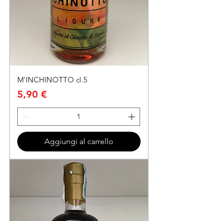
M'INCHINOTTO cl.5
Prezzo
5,90 €
Aggiungi al carrello