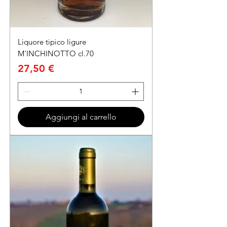
Liquore tipico ligure
M'INCHINOTTO cl.70
Prezzo
27,50 €
Aggiungi al carrello