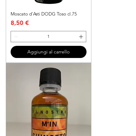
Moscato d'Asti DODG Toso cl.75
Prezzo
8,50 €
Aggiungi al carrello