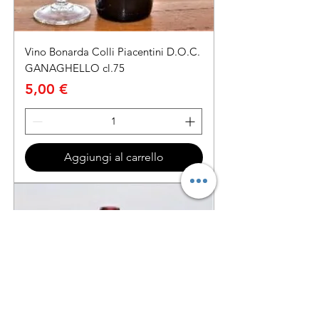
Vino Bonarda Colli Piacentini D.O.C.
GANAGHELLO cl.75
Prezzo
5,00 €
Aggiungi al carrello