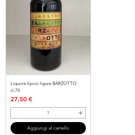
Liquore tipico ligure BARZOTTO
cl.70
Prezzo
27,50 €
Aggiungi al carrello