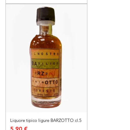
Liquore tipico ligure BARZOTTO cl.5
Prezzo
5,90 €