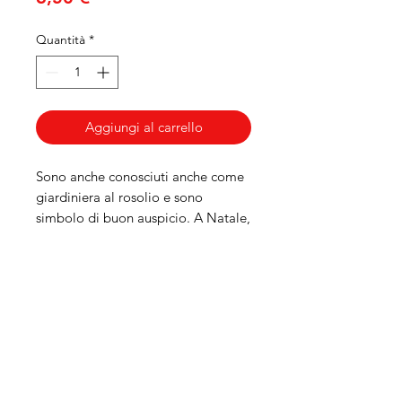
Quantità
*
Aggiungi al carrello
Sono anche
conosciuti anche come
giardiniera al rosolio e sono
simbolo di buon auspicio. A Natale,
come da tradizione, vanno disposti
intorno al pandolce genovese.
CONTI DOLCIARIA SNC PRODOTTI
TIPICI LIGURI, DOLCI TIPICI
GENOVESI, PRODUZIONE PROPRIA
DI PANDOLCE GENOVESE,
CANESTRELLI GENOVESI, BISCOTTI