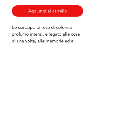
Aggiungi al carrello
Lo sciroppo di rose di colore e
profumo intensi, è legato alle cose
di una volta, alle memorie ed ai
raffinati piaceri del passato. Per i
genovesi è molto presente nei cuori
e nei ricordi.
CONTI DOLCIARIA SNC PRODOTTI
TIPICI LIGURI, DOLCI TIPICI
GENOVESI, PRODUZIONE PROPRIA
DI PANDOLCE GENOVESE,
CANESTRELLI GENOVESI, BISCOTTI
LAGACCIO, BACI DI DAMA,
PANETTONI ARTIGIANALI, COLOMBE
ARTIGIANALI E GHIACCIOLI
privacy cookie
-
termini e condizioni