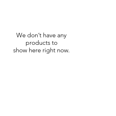
We don’t have any
products to
show here right now.
PRODOTTI TIPICI LIGURI, DOLCI TIPICI
GENOVESI, PRODUZIONE PROPRIA
DI PANDOLCE GENOVESE,
CANESTRELLI GENOVESI, BISCOTTI
LAGACCIO, BACI DI DAMA,