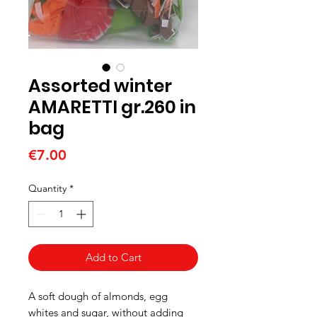
Assorted winter
AMARETTI gr.260 in
bag
Price
€7.00
Quantity
*
Add to Cart
A soft dough of almonds, egg
whites and sugar, without adding