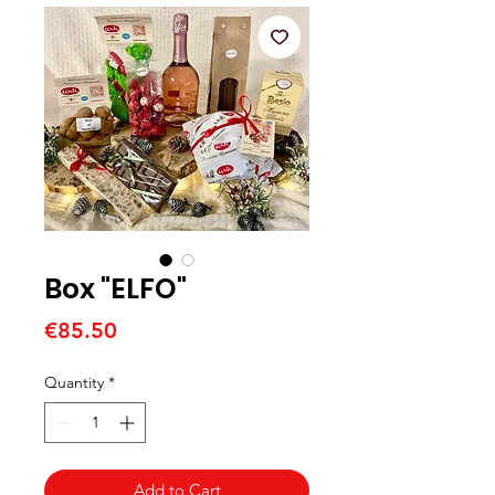
Box "ELFO"
Price
€85.50
Quantity
*
Add to Cart