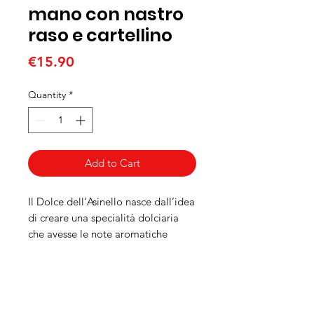
mano con nastro
raso e cartellino
Price
€15.90
Quantity
*
Add to Cart
Il Dolce dell’Asinello nasce dall’idea
di creare una specialità dolciaria
che avesse le note aromatiche
dell’antico Aperitivo Genovese
Corochinato.
Per creare questo connubio, la
ricetta prevede l’impiego
PRODOTTI TIPICI LIGURI, DOLCI TIPICI