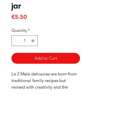
jar
Price
€5.50
Quantity
*
Add to Cart
Le 2 Mele delicacies are born from
traditional family recipes but
revised with creativity and the
desire to experiment with new
combinations. The result is really ...
greedy!
PRODOTTI TIPICI LIGURI, DOLCI TIPICI
GENOVESI, PRODUZIONE PROPRIA