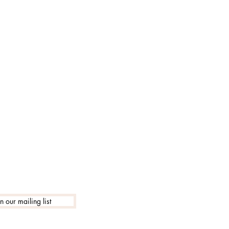
lle 18:30
in our mailing list