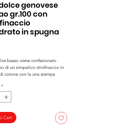
dolce genovese
o gr.100 con
finaccio
drato in spugna
Price
olce basso viene confezionato
rno di un simpatico strofinaccio in
di cotone con la una stampa
a. Un mini pensierino.
*
o Cart