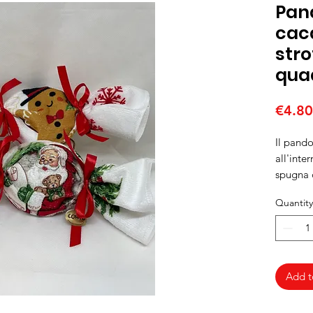
Pan
caca
stro
qua
€4.80
Il pand
all'inte
spugna 
natalizi
Quantity
Add t