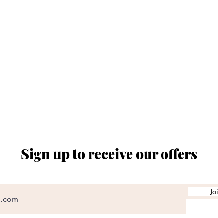
tel. 010 0011165
ORARIO SPACCIO AZIENDALE
al ven. dalle ore 08:00 alle 12:30 e dalle 14:30 a
chiusi sabato e domenica
Sign up to receive our offers
Jo