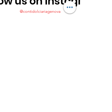
low us on Instagram
@contidolciariagenova
Load more